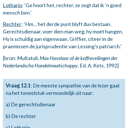
Lothario
: ‘Ge hoort het, rechter, ze zegt dat ik ’n goed
mensch ben.’
Rechter
: ‘Hm… het derde punt blyft dus bestaan.
Gerechtsdienaar, voer dien man weg, hy moet hangen.
Hy is schuldig aan eigenwaan. Griffier, citeer in de
praemissen de jurisprudentie van Lessing’s patriarch.’
[bron: Multatuli,
Max Havelaar of de koffieveilingen der
Nederlandsche Handelmaatschappy
. Ed. A. Kets, 1992]
Vraag 12.1
: De meeste sympathie van de lezer gaat
na het toneelstuk vermoedelijk uit naar:
a) De gerechtsdienaar
b) De rechter
c) Lothario