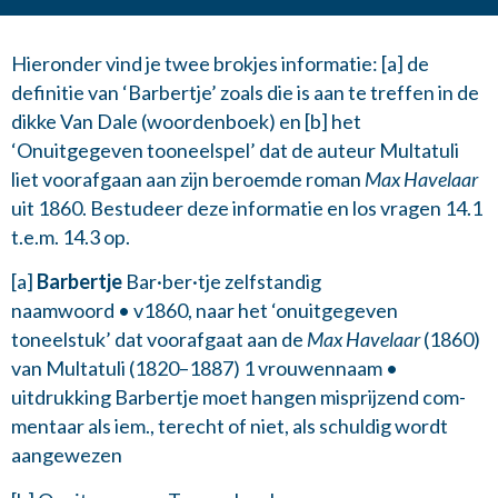
Hieronder vind je twee brokjes informatie: [a] de
definitie van ‘Barbertje’ zoals die is aan te treffen in de
dikke Van Dale (woordenboek) en [b] het
‘Onuitgegeven tooneelspel’ dat de auteur Multatuli
liet voorafgaan aan zijn beroemde roman
Max Havelaar
uit 1860. Bestudeer deze informatie en los vragen 14.1
t.e.m. 14.3 op.
[a]
Bar­ber­tje
Bar·ber·tje zelfstandig
naamwoord • v1860, naar het ‘on­uit­ge­ge­ven
toneelstuk’ dat voor­af­gaat aan de
Max Ha­ve­laar
(1860)
van Mul­ta­tu­li (1820–1887) 1 vrou­wennaam •
uitdrukking Bar­ber­tje moet han­gen mis­prij­zend com­
men­taar als iem., te­recht of niet, als schul­dig wordt
aan­ge­we­zen