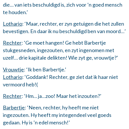
die… van iets beschuldigd is, zich voor ’n goed mensch
te houden.’
Lothario
: ‘Maar, rechter, er zyn getuigen die het zullen
bevestigen. En daar ik nu beschuldigd ben van moord…’
Rechter
: ‘Ge moet hangen! Ge hebt Barbertje
stukgesneden, ingezouten, en zyt ingenomen met
uzelf… drie kapitale delikten! Wie zyt ge, vrouwtje?’
Vrouwtje
: ‘Ik ben Barbertje.’
Lothario
: ‘Goddank! Rechter, ge ziet dat ik haar niet
vermoord heb!(
Rechter
: ‘Hm… ja…zoo! Maar het inzouten?’
Barbertje
: ‘Neen, rechter, hy heeft me niet
ingezouten. Hy heeft my integendeel veel goeds
gedaan. Hy is ’n edel mensch!’